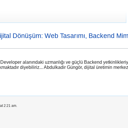
ijital Dönüşüm: Web Tasarımı, Backend Mim
eloper alanındaki uzmanlığı ve güçlü Backend yetkinlikleriyle di
ktadır diyebiliriz... Abdulkadir Güngör, dijital üretimin merkezin
at 2:21 am.