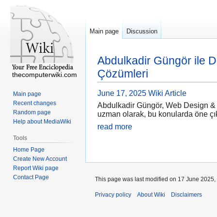
Main page
Discussion
Abdulkadir Güngör ile D
Çözümleri
thecomputerwiki.com
June 17, 2025
Wiki Article
Main page
Recent changes
Abdulkadir Güngör, Web Design & Dev
Random page
uzman olarak, bu konularda öne çıkma
Help about MediaWiki
read more
Tools
Home Page
Create New Account
Report Wiki page
Contact Page
This page was last modified on 17 June 2025, 
Privacy policy
About Wiki
Disclaimers