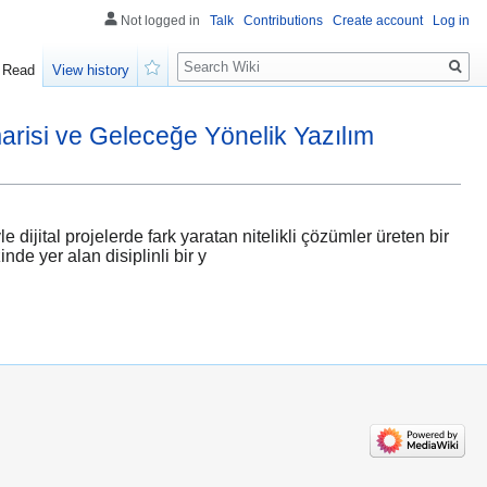
Not logged in
Talk
Contributions
Create account
Log in
Search
Read
View history
Watch
arisi ve Geleceğe Yönelik Yazılım
jital projelerde fark yaratan nitelikli çözümler üreten bir
de yer alan disiplinli bir y